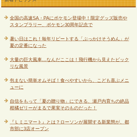
全国の高速SA・PAにポケモン登場中！限定グッズ販売や
スタンプラリー、ポケモン30周年記念で
暑い日はこれ！毎年リピートする「ぶっかけそうめん」が
夏の定番になった
大量の巨大風車…なんだここは！飛行機から見えたビック
リな風景
包まない簡単オムそば！食べやすいから、こども喜ぶメニ
ューに
自信をもって「夏の贈り物」にできる、瀬戸内育ちの絶品
柑橘ゼリーがまるで果実そのものだった！
『Ｌミニマート』とは？ローソンが展開する新業態が、都
市部に3店オープン