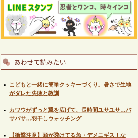
あわせて読みたい
こどもと一緒に簡単クッキーづくり。暑さで生地
がダレた失敗と教訓
カワウがずっと翼を広げて、長時間ユサユサ…バ
サバサ…羽干しウォッチング
【衝撃注意】頭が透けてる魚・デメニギス！な