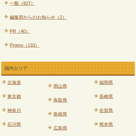
一般（827）
編集部からのお知らせ（2）
PR（40）
Promo（133）
国内エリア
北海道
福岡県
岡山県
東京都
長崎県
鳥取県
神奈川
佐賀県
島根県
石川県
熊本県
広島県