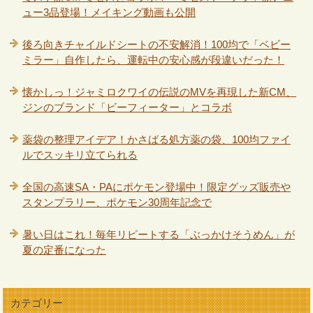
ュー3品登場！メイキング動画も公開
後ろ向きチャイルドシートの不安解消！100均で「ベビー
ミラー」自作したら、運転中の安心感が段違いだった！
懐かしっ！ジャミロクワイの伝説のMVを再現した新CM、
ジンのブランド「ビーフィーター」とコラボ
薬袋の整理アイデア！かさばる処方薬の袋、100均ファイ
ルでスッキリ立てられる
全国の高速SA・PAにポケモン登場中！限定グッズ販売や
スタンプラリー、ポケモン30周年記念で
暑い日はこれ！毎年リピートする「ぶっかけそうめん」が
夏の定番になった
カテゴリー