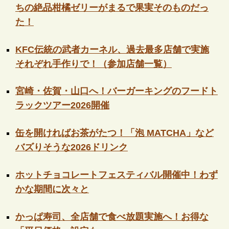
ちの絶品柑橘ゼリーがまるで果実そのものだっ
た！
KFC伝統の武者カーネル、過去最多店舗で実施
それぞれ手作りで！（参加店舗一覧）
宮崎・佐賀・山口へ！バーガーキングのフードト
ラックツアー2026開催
缶を開ければお茶がたつ！「泡 MATCHA」など
バズりそうな2026ドリンク
ホットチョコレートフェスティバル開催中！わず
かな期間に次々と
かっぱ寿司、全店舗で食べ放題実施へ！お得な