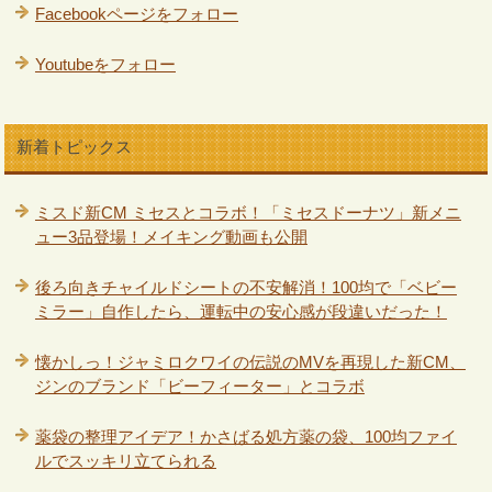
Facebookページをフォロー
Youtubeをフォロー
新着トピックス
ミスド新CM ミセスとコラボ！「ミセスドーナツ」新メニ
ュー3品登場！メイキング動画も公開
後ろ向きチャイルドシートの不安解消！100均で「ベビー
ミラー」自作したら、運転中の安心感が段違いだった！
懐かしっ！ジャミロクワイの伝説のMVを再現した新CM、
ジンのブランド「ビーフィーター」とコラボ
薬袋の整理アイデア！かさばる処方薬の袋、100均ファイ
ルでスッキリ立てられる