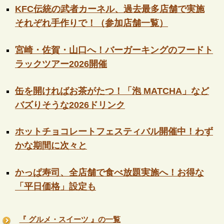
KFC伝統の武者カーネル、過去最多店舗で実施
それぞれ手作りで！（参加店舗一覧）
宮崎・佐賀・山口へ！バーガーキングのフードト
ラックツアー2026開催
缶を開ければお茶がたつ！「泡 MATCHA」など
バズりそうな2026ドリンク
ホットチョコレートフェスティバル開催中！わず
かな期間に次々と
かっぱ寿司、全店舗で食べ放題実施へ！お得な
「平日価格」設定も
『 グルメ・スイーツ 』の一覧