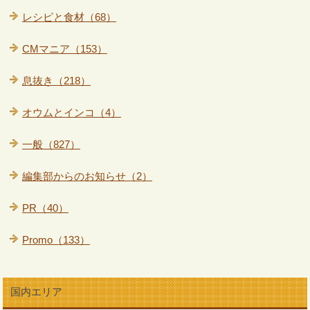
レシピと食材（68）
CMマニア（153）
息抜き（218）
オウムとインコ（4）
一般（827）
編集部からのお知らせ（2）
PR（40）
Promo（133）
国内エリア