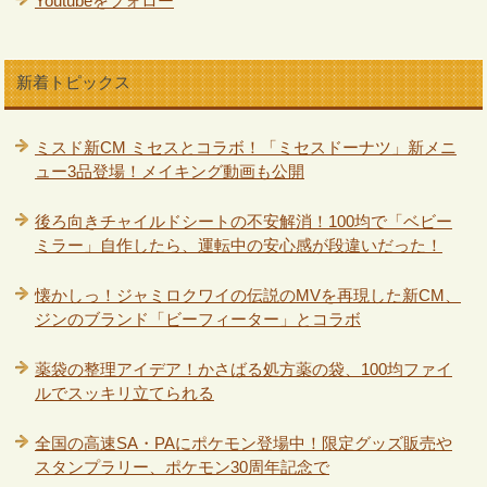
Youtubeをフォロー
新着トピックス
ミスド新CM ミセスとコラボ！「ミセスドーナツ」新メニ
ュー3品登場！メイキング動画も公開
後ろ向きチャイルドシートの不安解消！100均で「ベビー
ミラー」自作したら、運転中の安心感が段違いだった！
懐かしっ！ジャミロクワイの伝説のMVを再現した新CM、
ジンのブランド「ビーフィーター」とコラボ
薬袋の整理アイデア！かさばる処方薬の袋、100均ファイ
ルでスッキリ立てられる
全国の高速SA・PAにポケモン登場中！限定グッズ販売や
スタンプラリー、ポケモン30周年記念で