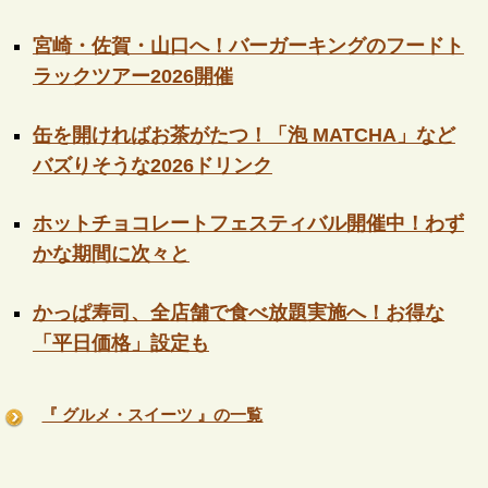
宮崎・佐賀・山口へ！バーガーキングのフードト
ラックツアー2026開催
缶を開ければお茶がたつ！「泡 MATCHA」など
バズりそうな2026ドリンク
ホットチョコレートフェスティバル開催中！わず
かな期間に次々と
かっぱ寿司、全店舗で食べ放題実施へ！お得な
「平日価格」設定も
『 グルメ・スイーツ 』の一覧