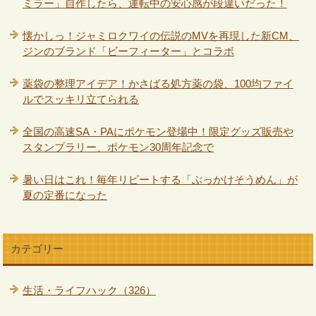
ミラー」自作したら、運転中の安心感が段違いだった！
懐かしっ！ジャミロクワイの伝説のMVを再現した新CM、
ジンのブランド「ビーフィーター」とコラボ
薬袋の整理アイデア！かさばる処方薬の袋、100均ファイ
ルでスッキリ立てられる
全国の高速SA・PAにポケモン登場中！限定グッズ販売や
スタンプラリー、ポケモン30周年記念で
暑い日はこれ！毎年リピートする「ぶっかけそうめん」が
夏の定番になった
カテゴリー
生活・ライフハック（326）