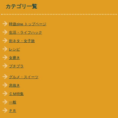
カテゴリ一覧
時遊zine トップページ
生活・ライフハック
街ネタ・女子旅
レシピ
女磨き
プチプラ
グルメ・スイーツ
息抜き
ＣＭ特集
一般
ＰＲ