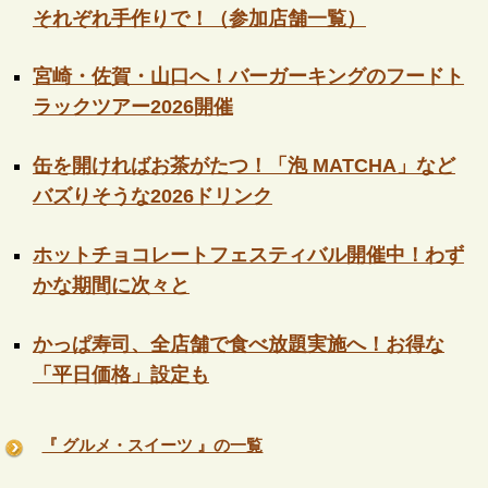
それぞれ手作りで！（参加店舗一覧）
宮崎・佐賀・山口へ！バーガーキングのフードト
ラックツアー2026開催
缶を開ければお茶がたつ！「泡 MATCHA」など
バズりそうな2026ドリンク
ホットチョコレートフェスティバル開催中！わず
かな期間に次々と
かっぱ寿司、全店舗で食べ放題実施へ！お得な
「平日価格」設定も
『 グルメ・スイーツ 』の一覧