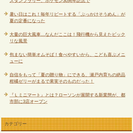
スタンプラリー、ポケモン30周年記念で
暑い日はこれ！毎年リピートする「ぶっかけそうめん」が
夏の定番になった
大量の巨大風車…なんだここは！飛行機から見えたビック
リな風景
包まない簡単オムそば！食べやすいから、こども喜ぶメニ
ューに
自信をもって「夏の贈り物」にできる、瀬戸内育ちの絶品
柑橘ゼリーがまるで果実そのものだった！
『Ｌミニマート』とは？ローソンが展開する新業態が、都
市部に3店オープン
カテゴリー