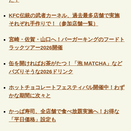
KFC伝統の武者カーネル、過去最多店舗で実施
それぞれ手作りで！（参加店舗一覧）
宮崎・佐賀・山口へ！バーガーキングのフードト
ラックツアー2026開催
缶を開ければお茶がたつ！「泡 MATCHA」など
バズりそうな2026ドリンク
ホットチョコレートフェスティバル開催中！わず
かな期間に次々と
かっぱ寿司、全店舗で食べ放題実施へ！お得な
「平日価格」設定も