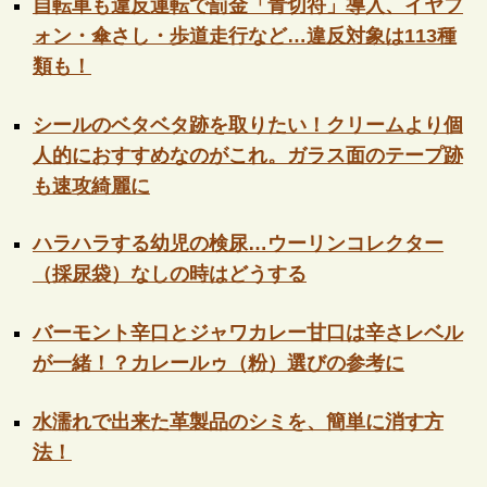
自転車も違反運転で罰金「青切符」導入、イヤフ
ォン・傘さし・歩道走行など…違反対象は113種
類も！
シールのベタベタ跡を取りたい！クリームより個
人的におすすめなのがこれ。ガラス面のテープ跡
も速攻綺麗に
ハラハラする幼児の検尿…ウーリンコレクター
（採尿袋）なしの時はどうする
バーモント辛口とジャワカレー甘口は辛さレベル
が一緒！？カレールゥ（粉）選びの参考に
水濡れで出来た革製品のシミを、簡単に消す方
法！