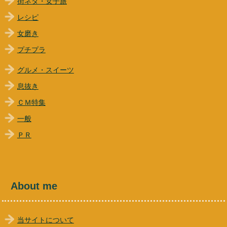
街ネタ・女子旅
レシピ
女磨き
プチプラ
グルメ・スイーツ
息抜き
ＣＭ特集
一般
ＰＲ
About me
当サイトについて