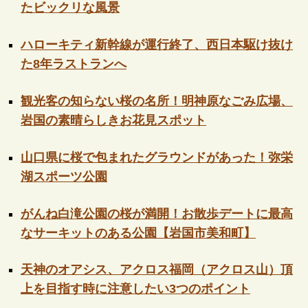
たビックリな風景
ハローキティ新幹線が運行終了、西日本駆け抜け
た8年ラストランへ
観光客の知らない桜の名所！明神原なごみ広場、
岩国の素晴らしきお花見スポット
山口県に桜で包まれたグラウンドがあった！弥栄
湖スポーツ公園
がんね白滝公園の桜が満開！お散歩デートに最高
なサーキットのある公園【岩国市美和町】
天神のオアシス、アクロス福岡（アクロス山）頂
上を目指す時に注意したい3つのポイント