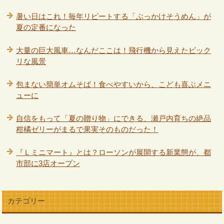
暑い日はこれ！毎年リピートする「ぶっかけそうめん」が
夏の定番になった
大量の巨大風車…なんだここは！飛行機から見えたビック
リな風景
包まない簡単オムそば！食べやすいから、こども喜ぶメニ
ューに
自信をもって「夏の贈り物」にできる、瀬戸内育ちの絶品
柑橘ゼリーがまるで果実そのものだった！
『Ｌミニマート』とは？ローソンが展開する新業態が、都
市部に3店オープン
カテゴリー