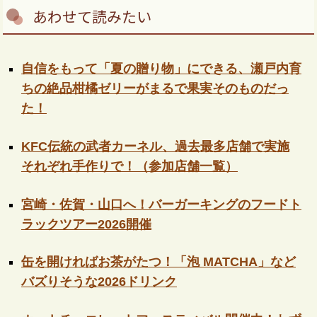
あわせて読みたい
自信をもって「夏の贈り物」にできる、瀬戸内育
ちの絶品柑橘ゼリーがまるで果実そのものだっ
た！
KFC伝統の武者カーネル、過去最多店舗で実施
それぞれ手作りで！（参加店舗一覧）
宮崎・佐賀・山口へ！バーガーキングのフードト
ラックツアー2026開催
缶を開ければお茶がたつ！「泡 MATCHA」など
バズりそうな2026ドリンク