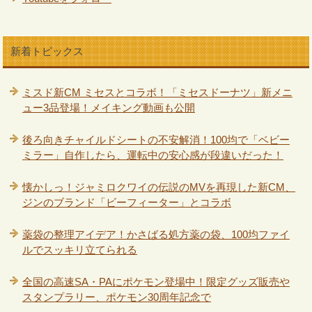
新着トピックス
ミスド新CM ミセスとコラボ！「ミセスドーナツ」新メニ
ュー3品登場！メイキング動画も公開
後ろ向きチャイルドシートの不安解消！100均で「ベビー
ミラー」自作したら、運転中の安心感が段違いだった！
懐かしっ！ジャミロクワイの伝説のMVを再現した新CM、
ジンのブランド「ビーフィーター」とコラボ
薬袋の整理アイデア！かさばる処方薬の袋、100均ファイ
ルでスッキリ立てられる
全国の高速SA・PAにポケモン登場中！限定グッズ販売や
スタンプラリー、ポケモン30周年記念で