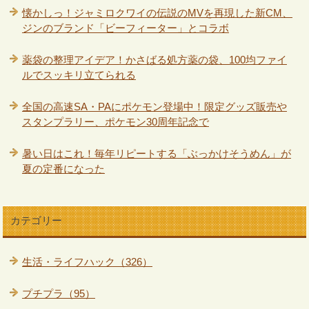
懐かしっ！ジャミロクワイの伝説のMVを再現した新CM、
ジンのブランド「ビーフィーター」とコラボ
薬袋の整理アイデア！かさばる処方薬の袋、100均ファイ
ルでスッキリ立てられる
全国の高速SA・PAにポケモン登場中！限定グッズ販売や
スタンプラリー、ポケモン30周年記念で
暑い日はこれ！毎年リピートする「ぶっかけそうめん」が
夏の定番になった
カテゴリー
生活・ライフハック（326）
プチプラ（95）