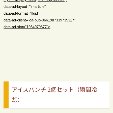
data-ad-layout="in-article"
data-ad-format="fluid"
data-ad-client="ca-pub-0661987339735327"
data-ad-slot="1964979677">
アイスパンチ 2個セット（瞬間冷
却）