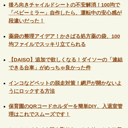
後ろ向きチャイルドシートの不安解消！100均で
「ベビーミラー」自作したら、運転中の安心感が
段違いだった！
薬袋の整理アイデア！かさばる処方薬の袋、100
均ファイルでスッキリ立てられる
【DAISO】追加で欲しくなる！ダイソーの「連結
できる台車」がめっちゃ良かった件
インコなどペットの脱走対策！網戸が開かないよ
うにロックする方法
保育園のQRコードホルダーを簡単DIY、入退室管
理はこれでスムーズです！