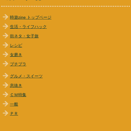
時遊zine トップページ
生活・ライフハック
街ネタ・女子旅
レシピ
女磨き
プチプラ
グルメ・スイーツ
息抜き
ＣＭ特集
一般
ＰＲ