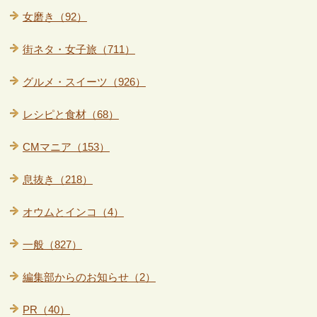
女磨き（92）
街ネタ・女子旅（711）
グルメ・スイーツ（926）
レシピと食材（68）
CMマニア（153）
息抜き（218）
オウムとインコ（4）
一般（827）
編集部からのお知らせ（2）
PR（40）