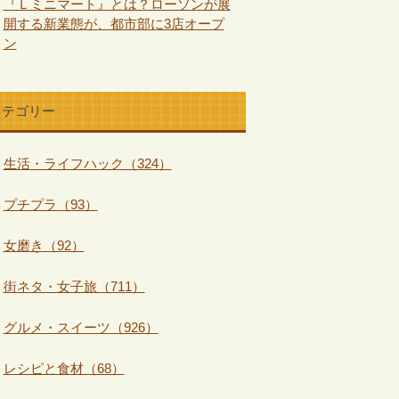
『Ｌミニマート』とは？ローソンが展
開する新業態が、都市部に3店オープ
ン
カテゴリー
生活・ライフハック（324）
プチプラ（93）
女磨き（92）
街ネタ・女子旅（711）
グルメ・スイーツ（926）
レシピと食材（68）