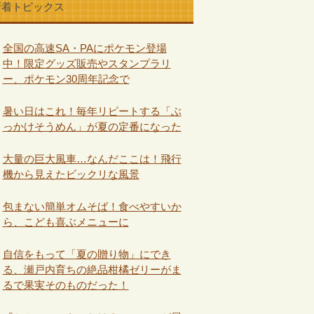
新着トピックス
全国の高速SA・PAにポケモン登場
中！限定グッズ販売やスタンプラリ
ー、ポケモン30周年記念で
暑い日はこれ！毎年リピートする「ぶ
っかけそうめん」が夏の定番になった
大量の巨大風車…なんだここは！飛行
機から見えたビックリな風景
包まない簡単オムそば！食べやすいか
ら、こども喜ぶメニューに
自信をもって「夏の贈り物」にでき
る、瀬戸内育ちの絶品柑橘ゼリーがま
るで果実そのものだった！