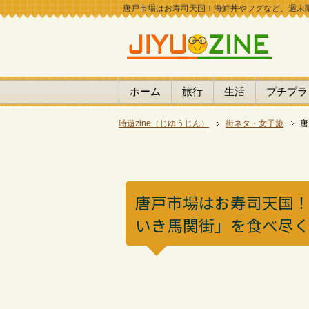
唐戸市場はお寿司天国！海鮮丼やフグなど、週末限定
ホーム
旅行
生活
プチプラ
時遊zine（じゆうじん）
街ネタ・女子旅
唐
唐戸市場はお寿司天国
いき馬関街」を食べ尽