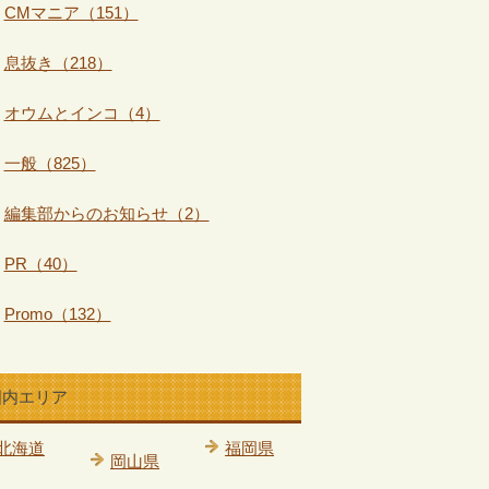
CMマニア（151）
息抜き（218）
オウムとインコ（4）
一般（825）
編集部からのお知らせ（2）
PR（40）
Promo（132）
国内エリア
北海道
福岡県
岡山県