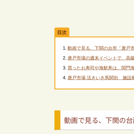
目次
動画で見る、下関の台所「唐戸
唐戸市場の週末イベントで、高
買ったお寿司や海鮮丼は、関門
唐戸市場 活きいき馬関街 施設
動画で見る、下関の台