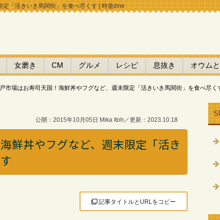
「活きいき馬関街」を食べ尽くす | 時遊zine
女磨き
CM
グルメ
レシピ
息抜き
オウムと
戸市場はお寿司天国！海鮮丼やフグなど、週末限定「活きいき馬関街」を食べ尽く
S
公開：2015年10月05日 Mika Itoh／更新：2023.10.18
！海鮮丼やフグなど、週末限定「活き
くす
記事タイトルとURLをコピー